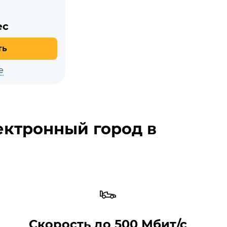
ес
ть
е
ектронный город в
Скорость до 500 Мбит/с