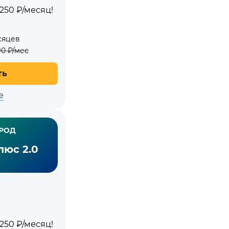
250 ₽/месяц!
сяцев
90
₽/мес
ть
е
РОД
юс 2.0
250 ₽/месяц!