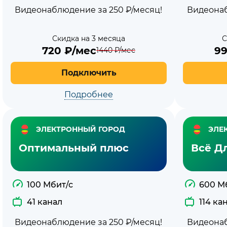
Видеонаблюдение за 250 ₽/месяц!
Видеонаб
Скидка на 3 месяца
С
720
₽/мес
9
1440
₽/мес
Подключить
Подробнее
ЭЛЕКТРОННЫЙ ГОРОД
ЭЛЕ
Оптимальный плюс
Всё Д
100 Мбит/с
600 М
41 канал
114 ка
Видеонаблюдение за 250 ₽/месяц!
Видеонаб