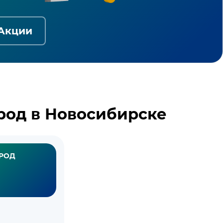
Акции
род в Новосибирске
РОД