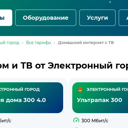
фы
Оборудование
Услуги
ый город
›
Все тарифы
›
Домашний интернет с ТВ
ом и ТВ от Электронный го
КТРОННЫЙ ГОРОД
ЭЛЕКТРОННЫЙ ГО
я дома 300 4.0
Ультрапак 300
бит/с
300 Мбит/с