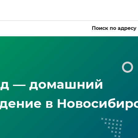
Поиск по адресу
од — домашний
идение в Новосибир