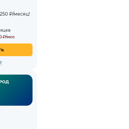
250 ₽/месяц!
сяцев
0
₽/мес
ть
е
РОД