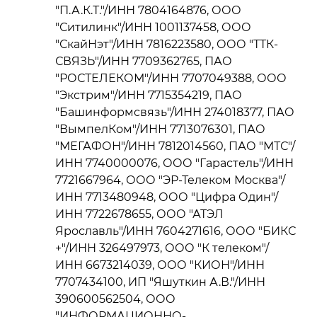
"П.А.К.Т."/ИНН 7804164876, ООО
"Ситилинк"/ИНН 1001137458, ООО
"СкайНэт"/ИНН 7816223580, ООО "ТТК-
СВЯЗЬ"/ИНН 7709362765, ПАО
"РОСТЕЛЕКОМ"/ИНН 7707049388, ООО
"Экстрим"/ИНН 7715354219, ПАО
"Башинформсвязь"/ИНН 274018377, ПАО
"ВымпелКом"/ИНН 7713076301, ПАО
"МЕГАФОН"/ИНН 7812014560, ПАО "МТС"/
ИНН 7740000076, ООО "Гарастель"/ИНН
7721667964, ООО "ЭР-Телеком Москва"/
ИНН 7713480948, ООО "Цифра Один"/
ИНН 7722678655, ООО "АТЭЛ
Ярославль"/ИНН 7604271616, ООО "БИКС
+"/ИНН 326497973, ООО "К телеком"/
ИНН 6673214039, ООО "КИОН"/ИНН
7707434100, ИП "Яшуткин А.В."/ИНН
390600562504, ООО
"ИНФОРМАЦИОННО-