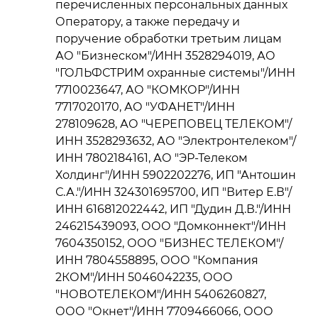
перечисленных персональных данных
Оператору, а также передачу и
поручение обработки третьим лицам
АО "Бизнеском"/ИНН 3528294019, АО
"ГОЛЬФСТРИМ охранные системы"/ИНН
7710023647, АО "КОМКОР"/ИНН
7717020170, АО "УФАНЕТ"/ИНН
278109628, АО "ЧЕРЕПОВЕЦ ТЕЛЕКОМ"/
ИНН 3528293632, АО "Электронтелеком"/
ИНН 7802184161, АО "ЭР-Телеком
Холдинг"/ИНН 5902202276, ИП "Антошин
С.А."/ИНН 324301695700, ИП "Витер Е.В"/
ИНН 616812022442, ИП "Дудин Д.В."/ИНН
246215439093, ООО "Домконнект"/ИНН
7604350152, ООО "БИЗНЕС ТЕЛЕКОМ"/
ИНН 7804558895, ООО "Компания
2КОМ"/ИНН 5046042235, ООО
"НОВОТЕЛЕКОМ"/ИНН 5406260827,
ООО "Окнет"/ИНН 7709466066, ООО