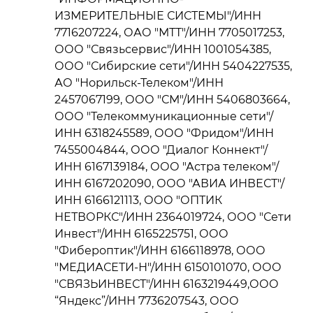
ИЗМЕРИТЕЛЬНЫЕ СИСТЕМЫ"/ИНН
7716207224, ОАО "МТТ"/ИНН 7705017253,
ООО "Связьсервис"/ИНН 1001054385,
ООО "Сибирские сети"/ИНН 5404227535,
АО "Норильск-Телеком"/ИНН
2457067199, ООО "СМ"/ИНН 5406803664,
ООО "Телекоммуникационные сети"/
ИНН 6318245589, ООО "Фридом"/ИНН
7455004844, ООО "Диалог Коннект"/
ИНН 6167139184, ООО "Астра телеком"/
ИНН 6167202090, ООО "АВИА ИНВЕСТ"/
ИНН 6166121113, ООО "ОПТИК
НЕТВОРКС"/ИНН 2364019724, ООО "Сети
Инвест"/ИНН 6165225751, ООО
"Фибероптик"/ИНН 6166118978, ООО
"МЕДИАСЕТИ-Н"/ИНН 6150101070, ООО
"СВЯЗЬИНВЕСТ"/ИНН 6163219449,ООО
“Яндекс”/ИНН 7736207543, ООО