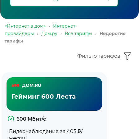
«Интернет в дом»
›
Интернет-
провайдеры
›
Дом.ру
›
Все тарифы
›
Недорогие
тарифы
Фильтр тарифов
Тарифы
ДОМ.RU
с
Гейминг 600 Леста
недорогим
интернетом
600 Мбит/с
Дом.ру
Видеонаблюдение за 405 ₽/
месяц!