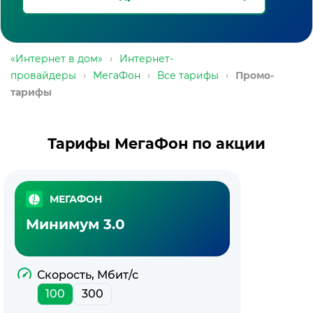
«Интернет в дом»
›
Интернет-
провайдеры
›
МегаФон
›
Все тарифы
›
Промо-
тарифы
Тарифы МегаФон по акции
МЕГАФОН
Минимум 3.0
Скорость, Мбит/с
100
300