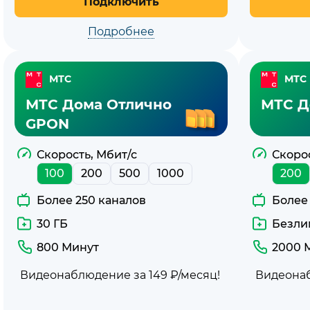
Подключить
Подробнее
МТС
МТС
МТС Дома Отлично
МТС Д
GPON
Скорость, Мбит/с
Скорос
100
200
500
1000
200
Более 250 каналов
Более
30 ГБ
Безли
800 Минут
2000 
Видеонаблюдение за 149 ₽/месяц!
Видеонаб