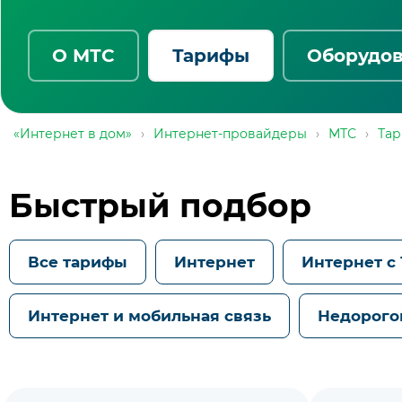
О МТС
Тарифы
Оборудо
«Интернет в дом»
›
Интернет-провайдеры
›
МТС
›
Та
Быстрый подбор
Все тарифы
Интернет
Интернет с
Интернет и мобильная связь
Недорого