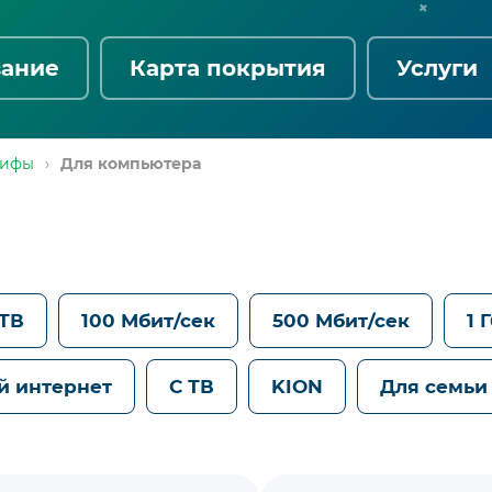
вание
Карта покрытия
Услуги
рифы
›
Для компьютера
 ТВ
100 Мбит/сек
500 Мбит/сек
1 
й интернет
С ТВ
KION
Для семьи