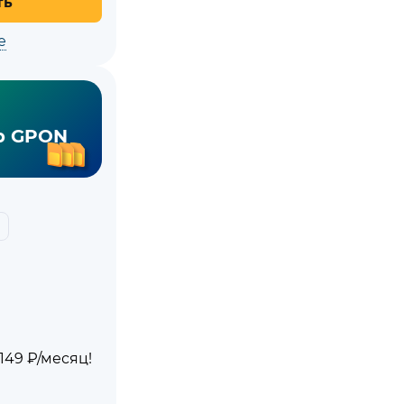
ть
е
р GPON
49 ₽/месяц!