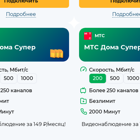
Подключить
Подключи
Подробнее
Подробне
МТС
ома Супер
МТС Дома Супе
ть, Мбит/с
Скорость, Мбит/с
500
1000
200
500
1000
 250 каналов
Более 250 каналов
мит
Безлимит
Минут
2000 Минут
людение за 149 ₽/месяц!
Видеонаблюдение за 1