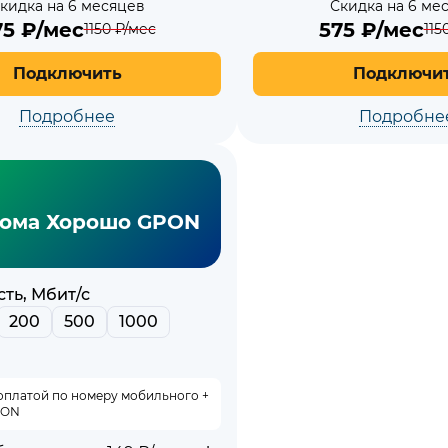
кидка на 6 месяцев
Скидка на 6 ме
75
₽/мес
575
₽/мес
1150
₽/мес
115
Подключить
Подключи
Подробнее
Подробне
ома Хорошо GPON
ть, Мбит/с
200
500
1000
оплатой по номеру мобильного +
ION