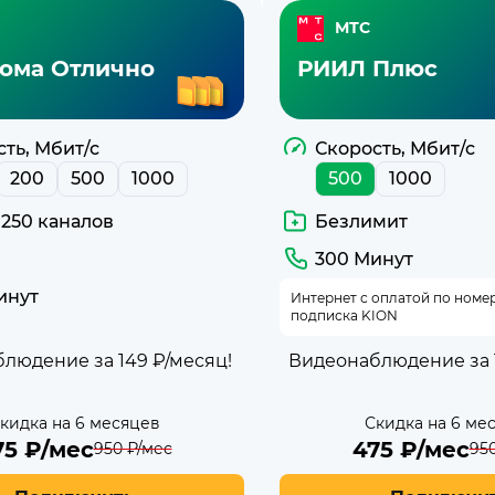
МТС
ома Отлично
РИИЛ Плюс
ть, Мбит/с
Скорость, Мбит/с
200
500
1000
500
1000
 250 каналов
Безлимит
300 Минут
инут
Интернет с оплатой по номе
подписка KION
людение за 149 ₽/месяц!
Видеонаблюдение за 1
кидка на 6 месяцев
Скидка на 6 ме
75
₽/мес
475
₽/мес
950
₽/мес
95