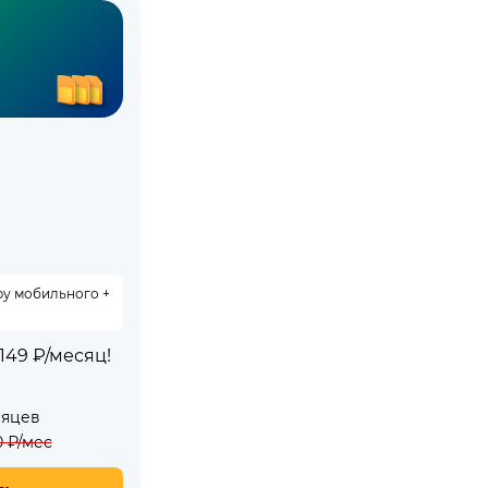
ру мобильного +
49 ₽/месяц!
сяцев
0
₽/мес