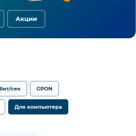
Акции
Гбит/сек
GPON
Для компьютера