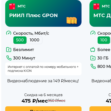
Тарифы
МТС
МТС
МТС
РИИЛ Плюс GPON
МТС Д
для
компьютера
Скорость, Мбит/с
Скорос
500
1000
100
Безлимит
Более
300 Минут
30 ГБ
800 М
Интернет с оплатой по номеру мобильного +
подписка KION
Видеонаблюдение за 149 ₽/месяц!
Видеонаб
Скидка на 6 месяцев
С
475
₽/мес
4
950
₽/мес