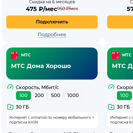
Скидка на 6 месяцев
С
475
₽/мес
5
950
₽/мес
Подключить
Подробнее
МТС
МТС
МТС Дома Хорошо
МТС Д
Скорость, Мбит/с
Скорос
100
200
500
1000
100
30 ГБ
30 ГБ
Интернет с оплатой по номеру мобильного +
Интернет с 
подписка KION
подписка K