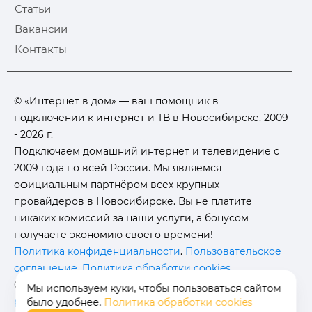
Статьи
Вакансии
Контакты
© «Интернет в дом» — ваш помощник в
подключении к интернет и ТВ в Новосибирске. 2009
- 2026 г.
Подключаем домашний интернет и телевидение с
2009 года по всей России. Мы являемся
официальным партнёром всех крупных
провайдеров в Новосибирске. Вы не платите
никаких комиссий за наши услуги, а бонусом
получаете экономию своего времени!
Политика конфиденциальности
.
Пользовательское
соглашение
.
Политика обработки cookies
.
Отписаться от получения
информационных
Мы используем куки, чтобы пользоваться сайтом
рассылок
от данного ресурса можно на
странице
.
было удобнее.
Политика обработки cookies