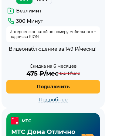
с
Безлимит
ТВ
300 Минут
и
Интернет с оплатой по номеру мобильного +
подписка KION
с
Видеонаблюдение за 149 ₽/месяц!
мобильной
Скидка на 6 месяцев
связью
475
₽/мес
950
₽/мес
МТС
Подключить
Подробнее
МТС
МТС Дома Отлично