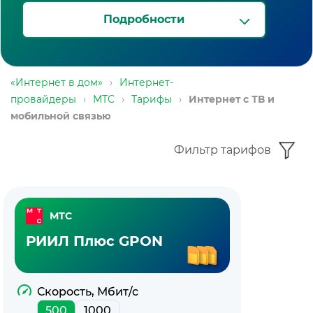
Подробности
«Интернет в дом»
›
Интернет-
провайдеры
›
МТС
›
Тарифы
›
Интернет с ТВ и
мобильной связью
Фильтр тарифов
Пакет
МТС
тарифов
РИИЛ Плюс GPON
—
интернет
Скорость, Мбит/с
500
1000