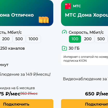
МТС
ома Отлично
МТС Дома Хоро
ть, Мбит/с
Скорость, Мбит/с
200
500
1000
100
200
500
 250 каналов
30 ГБ
Интернет с оплатой по номе
подписка KION
инут
людение за 149 ₽/месяц!
Видеонаблюдение за 1
кидка на 6 месяцев
75
₽/мес
650
₽/ме
950
₽/мес
Подключить
Подключи