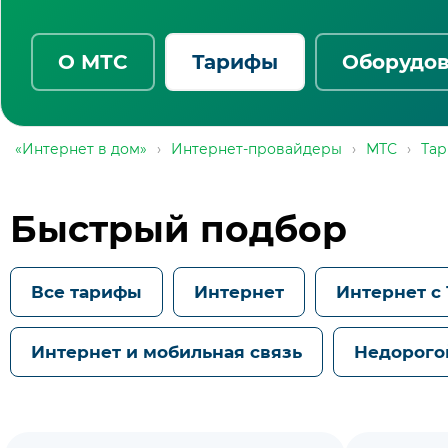
О МТС
Тарифы
Оборудо
«Интернет в дом»
›
Интернет-провайдеры
›
МТС
›
Та
Быстрый подбор
Все тарифы
Интернет
Интернет с
Интернет и мобильная связь
Недорого