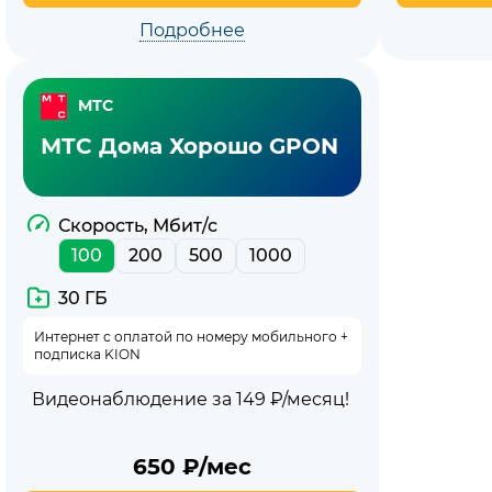
Подробнее
МТС
МТС Дома Хорошо GPON
Скорость, Мбит/с
100
200
500
1000
30 ГБ
Интернет с оплатой по номеру мобильного +
подписка KION
Видеонаблюдение за 149 ₽/месяц!
650
₽/мес