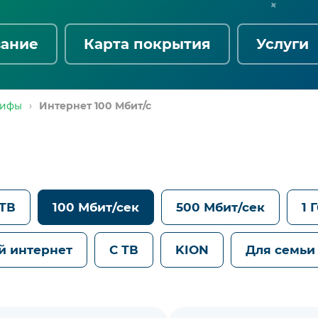
вание
Карта покрытия
Услуги
рифы
›
Интернет 100 Мбит/с
 ТВ
100 Мбит/сек
500 Мбит/сек
1 
й интернет
С ТВ
KION
Для семьи