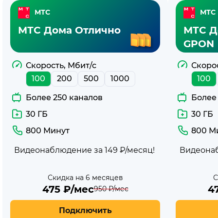
Тарифы
МТС
МТС
с
МТС Дома Отлично
МТС Д
интернетом
GPON
100
Скорость, Мбит/с
Скорос
100
200
500
1000
100
Мбит/
Более 250 каналов
Более
с
30 ГБ
30 ГБ
МТС
800 Минут
800 М
Видеонаблюдение за 149 ₽/месяц!
Видеонаб
Скидка на 6 месяцев
С
475
₽/мес
4
950
₽/мес
Подключить