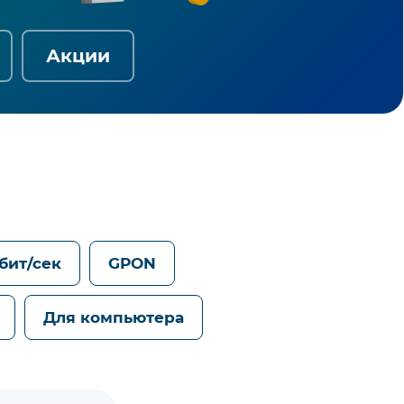
Акции
Гбит/сек
GPON
Для компьютера