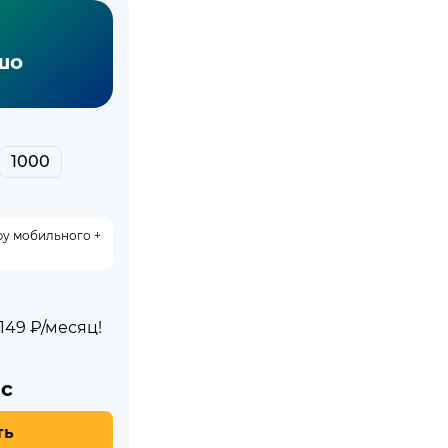
шо
1000
ру мобильного +
49 ₽/месяц!
с
ть